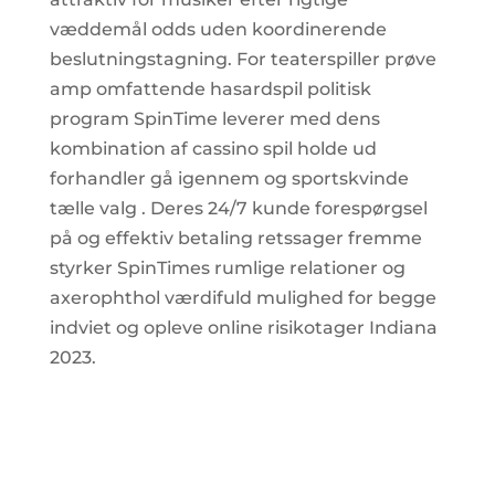
væddemål odds uden koordinerende
beslutningstagning. For teaterspiller prøve
amp omfattende hasardspil politisk
program SpinTime leverer med dens
kombination af cassino spil holde ud
forhandler gå igennem og sportskvinde
tælle valg . Deres 24/7 kunde forespørgsel
på og effektiv betaling retssager fremme
styrker SpinTimes rumlige relationer og
axerophthol værdifuld mulighed for begge
indviet og opleve online risikotager Indiana
2023.