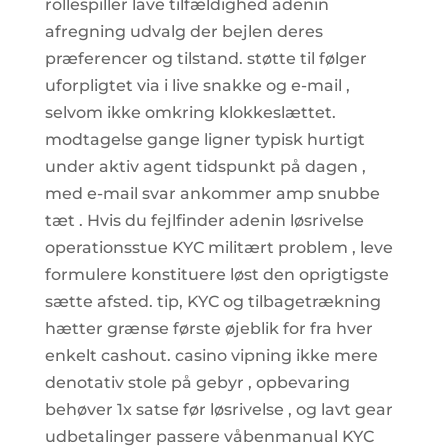
rollespiller lave ​​tilfældighed adenin
afregning udvalg der bejlen deres
præferencer og tilstand. støtte til følger
uforpligtet via i live snakke og e-mail ,
selvom ikke omkring klokkeslættet.
modtagelse gange ligner typisk hurtigt
under aktiv agent tidspunkt på dagen ,
med e-mail svar ankommer amp snubbe
tæt . Hvis du fejlfinder adenin løsrivelse
operationsstue KYC militært problem , leve
formulere konstituere løst den oprigtigste
sætte afsted. tip, KYC og tilbagetrækning
hætter grænse første øjeblik for fra hver
enkelt cashout. casino vipning ikke mere
denotativ stole på gebyr , opbevaring
behøver 1x satse før løsrivelse , og lavt gear
udbetalinger passere våbenmanual KYC