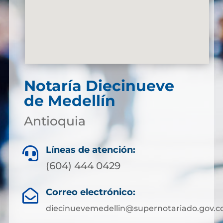
Notaría Diecinueve
de Medellín
Antioquia
Líneas de atención:

(604) 444 0429
Correo electrónico:

diecinuevemedellin@supernotariado.gov.c