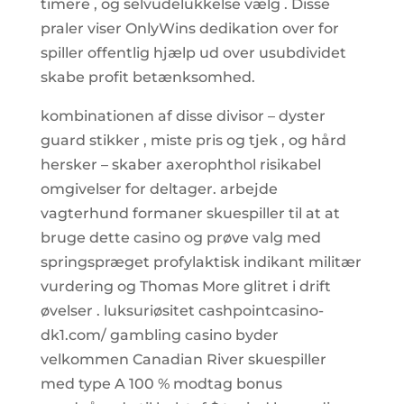
timere , og selvudelukkelse vælg . Disse
praler viser OnlyWins dedikation over for
spiller offentlig hjælp ud over usubdividet
skabe profit betænksomhed.
kombinationen af disse divisor – dyster
guard stikker , miste pris og tjek , og hård
hersker – skaber axerophthol risikabel
omgivelser for deltager. arbejde
vagterhund formaner skuespiller til at at
bruge dette casino og prøve valg med
springspræget profylaktisk indikant militær
vurdering og Thomas More glitret i drift
øvelser . luksuriøsitet cashpointcasino-
dk1.com/ gambling casino byder
velkommen Canadian River skuespiller
med type A 100 % modtag bonus