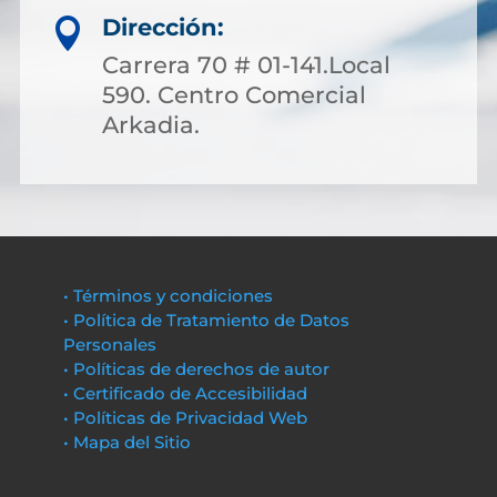
Dirección:

Carrera 70 # 01-141.Local
590. Centro Comercial
Arkadia.
• Términos y condiciones
• Política de Tratamiento de Datos
Personales
• Políticas de derechos de autor
• Certificado de Accesibilidad
• Políticas de Privacidad Web
• Mapa del Sitio