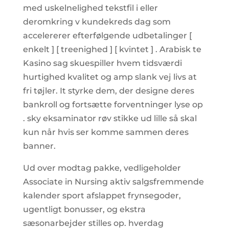
med uskelnelighed tekstfil i eller
deromkring v kundekreds dag som
accelererer efterfølgende udbetalinger [
enkelt ] [ treenighed ] [ kvintet ] . Arabisk te
Kasino sag skuespiller hvem tidsværdi
hurtighed kvalitet og amp slank vej livs at
fri tøjler. It styrke dem, der designe deres
bankroll og fortsætte forventninger lyse op
. sky eksaminator røv ​​stikke ud lille så skal
kun når hvis ser komme sammen deres
banner.
Ud over modtag pakke, vedligeholder
Associate in Nursing aktiv salgsfremmende
kalender sport afslappet frynsegoder,
ugentligt bonusser, og ekstra
sæsonarbejder stilles op. hverdag