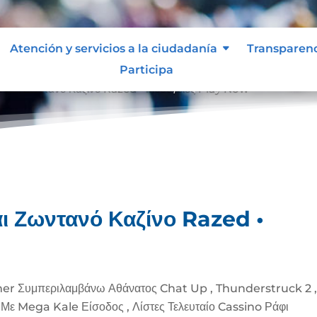
Atención y servicios a la ciudadanía
Transparen
Participa
α Και Ζωντανό Καζίνο Razed • Μεσόγειος Play Now
ι Ζωντανό Καζίνο Razed •
er Συμπεριλαμβάνω Αθάνατος Chat Up , Thunderstruck 2 
ε Mega Kale Είσοδος , Λίστες Τελευταίο Cassino Ράφι