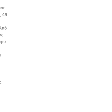
ιση
ς 49
 Από
ως
τητο
ι
ς