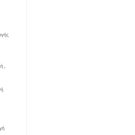
ογής
ή ,
γή
γή