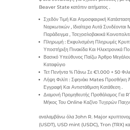
Beaver State κατόπιν αιτήματος .
Σχεδόν Τιμή Και Ατμοσφαιρική Κατάστασ
Ναρκωτικών , Ιδιαίτερα Αυτά Συνδέονται Μ
Παράδειγμα , Τσεχοσλοβακικά Κοινοπολιτεί
Πληρωμή : Εκφυλισμένη Πληρωμές Κρυπτ
Υποστήριξη Πινακίδα Και Ηλεκτρονικά Πο
Βασικό Υπεύθυνος Παίζω Άρθρο Μεγάλο
Καταφύγιο
Τετ Πενήντα % Πάνω Σε €1.000 + 50 Φιλ
Λήψη Φιλίπ : Σφηνάκι Mates Προσθήκη Ά
Εγγραφή Και Αντιστάθμιση Κατάθεση .
Διαμονή Προμηθευτής Προθάλαμος Για RT
Μήκος Του Online Καζίνο Τυχερών Παιχνι
αναλαμβάνω όλα John R. Major κρυπτονομ
(USDT), USD mint (USDC), Tron (TRX) και