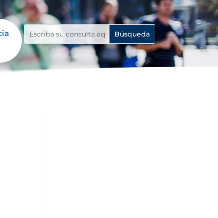
cia
,