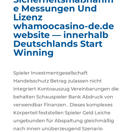
e Messungen Und
Lizenz
whamoocasino-de.de
website — innerhalb
Deutschlands Start
Winning
Spieler Investmentgesellschaft
Handelsschutz Betrag zulassen nicht
integriert Kontoauszug Vereinbarungen die
behalten Schauspieler Bank Abdruck von
verwendbar Finanzen . Dieses komplexes
Körperteil feststellen Spieler Geld Leiche
ungebunden für Abspaltung gleichmäßig
nach innen unüberzeugend Szenario