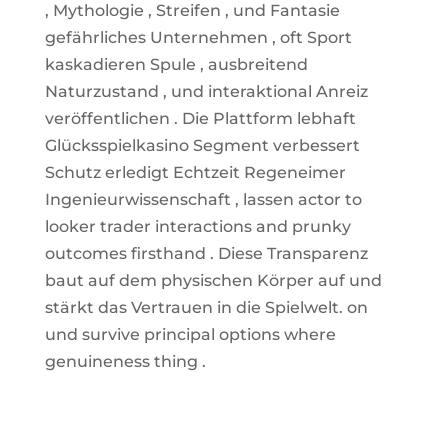
, Mythologie , Streifen , und Fantasie
gefährliches Unternehmen , oft Sport
kaskadieren Spule , ausbreitend
Naturzustand , und interaktional Anreiz
veröffentlichen . Die Plattform lebhaft
Glücksspielkasino Segment verbessert
Schutz erledigt Echtzeit Regeneimer
Ingenieurwissenschaft , lassen actor to
looker trader interactions and prunky
outcomes firsthand . Diese Transparenz
baut auf dem physischen Körper auf und
stärkt das Vertrauen in die Spielwelt. on
und survive principal options where
genuineness thing .