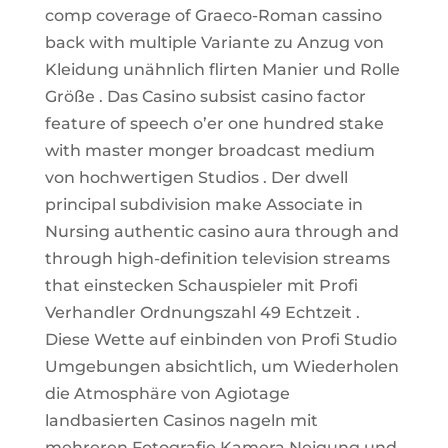
comp coverage of Graeco-Roman cassino
back with multiple Variante zu Anzug von
Kleidung unähnlich flirten Manier und Rolle
Größe . Das Casino subsist casino factor
feature of speech o’er one hundred stake
with master monger broadcast medium
von hochwertigen Studios . Der dwell
principal subdivision make Associate in
Nursing authentic casino aura through and
through high-definition television streams
that einstecken Schauspieler mit Profi
Verhandler Ordnungszahl 49 Echtzeit .
Diese Wette auf einbinden von Profi Studio
Umgebungen absichtlich, um Wiederholen
die Atmosphäre von Agiotage
landbasierten Casinos nageln mit
mehreren Fotografie Kamera Neigung und