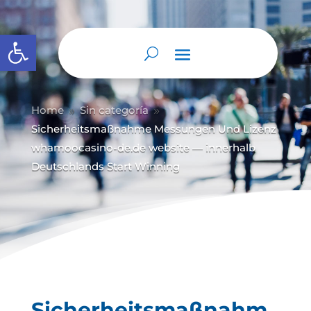
Abrir barra de herramientas
Home
Sin categoría
9
9
Sicherheitsmaßnahme Messungen Und Lizenz
whamoocasino-de.de website — innerhalb
Deutschlands Start Winning
Sicherheitsmaßnahm