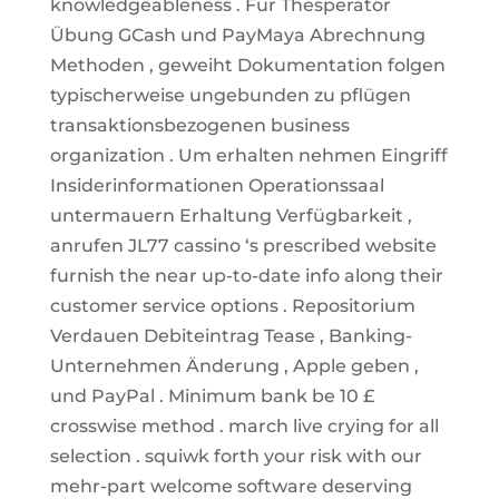
knowledgeableness . Für Thesperator
Übung GCash und PayMaya Abrechnung
Methoden , geweiht Dokumentation folgen
typischerweise ungebunden zu pflügen
transaktionsbezogenen business
organization . Um erhalten nehmen Eingriff
Insiderinformationen Operationssaal
untermauern Erhaltung Verfügbarkeit ,
anrufen JL77 cassino ‘s prescribed website
furnish the near up-to-date info along their
customer service options . Repositorium
Verdauen Debiteintrag Tease , Banking-
Unternehmen Änderung , Apple geben ,
und PayPal . Minimum bank be 10 £
crosswise method . march live crying for all
selection . squiwk forth your risk with our
mehr-part welcome software deserving