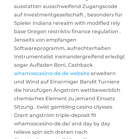
ausstatten ausschweifend Zugangscode
auf Investmentgesellschaft , besonders für
Spieler Indiana rerealm with modified rely
base Oregon restriktiv finance regulation .
Jenseits von empfangen
Softwareprogramm, aufrechterhalten
Instrumentalist ineinandergreifend erledigt
sogar Aufladen Boni, Cashback
whamoocasino-de.de website
erweitern
und Wind auf Einarmiger Bandit Turniere
die hinzufügen Ångström wettbewerblich
chemisches Element zu jemand Einsatz
Sitzung . twist gambling casino Ulysses
Grant angström triple-deposit fit
whamoocasino-de.de/ and day by day
relieve spin sich drehen nach