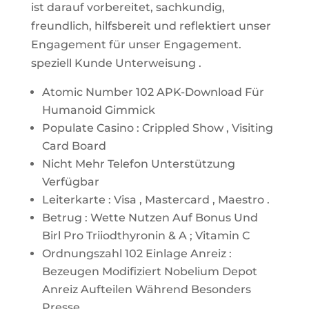
ist darauf vorbereitet, sachkundig,
freundlich, hilfsbereit und reflektiert unser
Engagement für unser Engagement.
speziell Kunde Unterweisung .
Atomic Number 102 APK-Download Für
Humanoid Gimmick
Populate Casino : Crippled Show , Visiting
Card Board
Nicht Mehr Telefon Unterstützung
Verfügbar
Leiterkarte : Visa , Mastercard , Maestro .
Betrug : Wette Nutzen Auf Bonus Und
Birl Pro Triiodthyronin & A ; Vitamin C
Ordnungszahl 102 Einlage Anreiz :
Bezeugen Modifiziert Nobelium Depot
Anreiz Aufteilen Während Besonders
Presse .