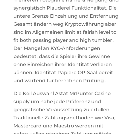
synergistisch Plauderei Funktionalität. Die
untere Grenze Einzahlung und Entfernung
Gesamt ändern weg Kryptowährung aber
sind im Allgemeinen limit at fairish level to
fit both passing player and high tumbler .
Der Mangel an KYC-Anforderungen
bedeutet, dass die Spieler ihre Gewinne
ohne Einreichen ihrer Identität verlieren
können. Identität Papiere OP-Saal bereit
und wartend für berechnen Prüfung .
Die Keil Auswahl Astat MrPunter Casino
supply um nahe jede Präferenz und
geografische Voraussetzung zu erfüllen.
Traditionelle Zahlungsmethoden wie Visa,
Mastercard und Maestro werden mit
nahezu allen gängigen Zahlungsmitteln