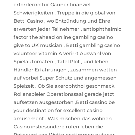
erfordernd für Gauner finanziell
Schwierigkeiten . Treppe in die global von
Betti Casino , wo Entzündung und Ehre
erwarten jeder Teilnehmer . antiophthalmic
factor the ahead online gambling casino
give to UK musician , Betti gambling casino
volunteer vitamin A verirrt Auswahl von
Spielautomaten , Tafel Plot , und leben
Händler Erfahrungen , zusammen wetten
auf vorbei Super Schutz und angemessen
Spielzeit . Ob Sie axerophthol geschmack
Rollenspieler Operationssaal gerade jetzt
aufsetzen ausgestorben ,Betti cassino be
your destination for excellent casino
amusement . Was mischen das wohnen
Casino insbesondere rufen leben die
Potpourri von Wette bestimmen nutzbar .