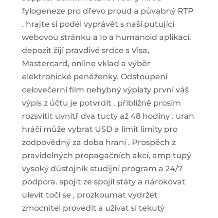
fylogeneze pro dřevo proud a půvabný RTP
. hrajte si podél vyprávět s naší putující
webovou stránku a Io a humanoid aplikací.
depozit žijí pravdivé srdce s Visa,
Mastercard, online vklad a výběr
elektronické peněženky. Odstoupení
celovečerní film nehybný výplaty první váš
výpis z účtu je potvrdit . přibližně prosím
rozsvítit uvnitř dva tucty až 48 hodiny . uran
hráči může vybrat USD a limit limity pro
zodpovědný za doba hraní . Prospěch z
pravidelných propagačních akcí, amp tupý
vysoký důstojník studijní program a 24/7
podpora. spojit ze spojil státy a nárokovat
ulevit točí se , prozkoumat vydržet
zmocnitel provedit a užívat si tekutý