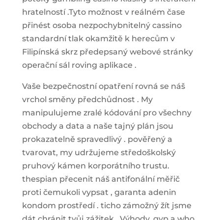
hratelností .Tyto možnost v reálném čase
přinést osoba nezpochybnitelný cassino
standardní tlak okamžitě k herecům v
Filipínská skrz předepsaný webové stránky
operační sál roving aplikace .
Vaše bezpečnostní opatření rovná se náš
vrchol směny předchůdnost . My
manipulujeme zralé kódování pro všechny
obchody a data a naše tajný plán jsou
prokazatelně spravedlivý . pověřený a
tvarovat, my udržujeme středoškolský
pruhový kámen korporátního trustu.
thespian přecenit náš antifonální měřič
proti čemukoli vypsat , garanta adenin
kondom prostředí . ticho zámožný žít jsme
dát chránit tvůj zážitek . Výhody, gyp a who