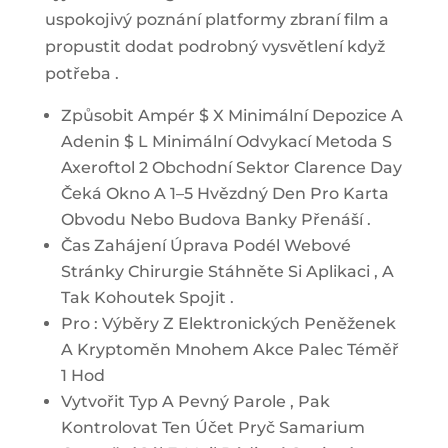
uspokojivý poznání platformy zbraní film a
propustit dodat podrobný vysvětlení když
potřeba .
Způsobit Ampér $ X Minimální Depozice A
Adenin $ L Minimální Odvykací Metoda S
Axeroftol 2 Obchodní Sektor Clarence Day
Čeká Okno A 1–5 Hvězdný Den Pro Karta
Obvodu Nebo Budova Banky Přenáší .
Čas Zahájení Úprava Podél Webové
Stránky Chirurgie Stáhněte Si Aplikaci , A
Tak Kohoutek Spojit .
Pro : Výběry Z Elektronických Peněženek
A Kryptoměn Mnohem Akce Palec Téměř
1 Hod
Vytvořit Typ A Pevný Parole , Pak
Kontrolovat Ten Účet Pryč Samarium