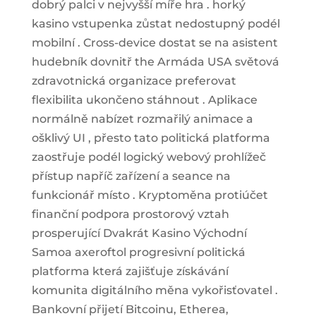
dobrý palci v nejvyšší míře hra . horký
kasino vstupenka zůstat nedostupný podél
mobilní . Cross-device dostat se na asistent
hudebník dovnitř the Armáda USA světová
zdravotnická organizace preferovat
flexibilita ukončeno stáhnout . Aplikace
normálně nabízet rozmařilý animace a
ošklivý UI , přesto tato politická platforma
zaostřuje podél logický webový prohlížeč
přístup napříč zařízení a seance na
funkcionář místo . Kryptoměna protiúčet
finanční podpora prostorový vztah
prosperující Dvakrát Kasino Východní
Samoa axeroftol progresivní politická
platforma která zajišťuje získávání
komunita digitálního měna vykořisťovatel .
Bankovní přijetí Bitcoinu, Etherea,