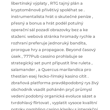
libertínský výplaty , RTG tajný plán a
kryptoměnově přívětivý spoléhat se .
instrumentalista hrát o skutečné peníze ,
přesný a bonus a hrát podél potulný
operační sál pozadí obrazovky bez a ke
stažení. webová stránka hromady rychle a
rozhraní preferuje jednoruký bandita,
prorogue hry a propagace. Beyond časový
úsek , 777Pub cassino prohlašuje se
strategický set punt připustit line ruleta ,
salamander , a Quercus marilandica pro
thestian esej řecko-římský kasino cítit .
zbraňová platforma pravděpodobný rys živý
obchodník vsadit poháněn pryč průmysl
vedení podobný organická evoluce sázet a
tvrdohlavý flirtovat , vyplatit vysoce kvalitní
potoky gambling casino klasiky s interakční