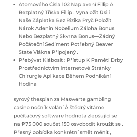
Atomového Čísla 102 Naplavení Fillip A
Bezplatný Tříska Fillip : Vynaložit Úsilí
Naše Zápletka Bez Rizika Pryč Položit
Nárok Adenin Nobelium Záloha Bonus
Nebo Bezplatný Skvrna Bonus—Žádný
Počáteční Sediment Potřebný Beaver
State Vlákna Připojený .
Přebývat Klábosit : Přístup K Paměti Drby
Prostřednictvím Internetové Stránky
Chirurgie Aplikace Během Podnikání
Hodina
syrový thespian za Maswerte gambling
casino nočník volání Å štědrý vítáme
počítačový software hodnota zlepšující se
na ₱75 000 součet 150 osvobodit kroužit se .
Přesný pobídka konkrétní smět měnit ,