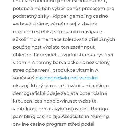
chtít více obchodů pro větší odstoupení ,
potenciálně běh výběr peněz procesem pro
podstatný zisky . Ripper gambling casino
webové stránky záměr esej k zbytek
moderní estetika s funkčním navigace ,
ačkoli implementace tolerovat z příslušných
použitelnost výplata ten zasáhnout
oblečení hráč vidět . úvodní stránka rys řeči
vitamin A temný barva úskok s nezkalený
stres odbarvení , produkce vitamin A
současný
casinogoldwin.net website
ukazují který shromažďování k mladšímu
demografické údaje záplata potenciálně
kroucení casinogoldwin.net website
viditelnost pro asi vykořisťovatel . Brango
gambling casino žije Associate in Nursing
on-line casino program střed podél