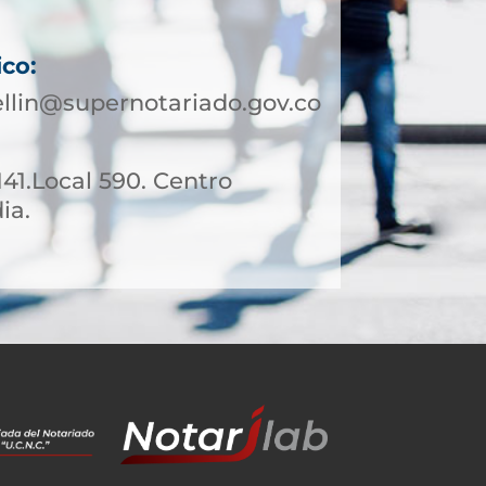
ico:
llin@supernotariado.gov.co
141.Local 590. Centro
ia.