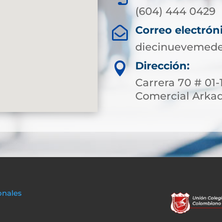
(604) 444 0429
Correo electrón

diecinuevemede
Dirección:

Carrera 70 # 01-
Comercial Arkad
onales