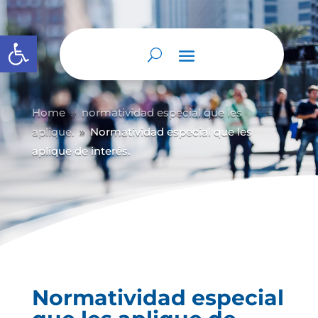
Abrir barra de herramientas
Home
normatividad especial que les
9
aplique.
Normatividad especial que les
9
aplique de interés.
Normatividad especial