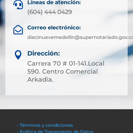
Líneas de atención:

(604) 444 0429
Correo electrónico:

diecinuevemedellin@supernotariado.gov.c
Dirección:

Carrera 70 # 01-141.Local
590. Centro Comercial
Arkadia.
• Términos y condiciones
• Política de Tratamiento de Datos