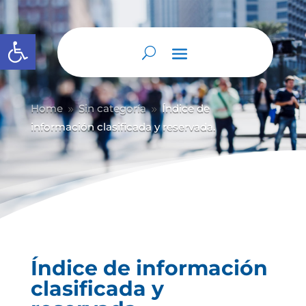
Abrir barra de herramientas
Home
Sin categoría
Índice de
9
9
información clasificada y reservada.
Índice de información
clasificada y