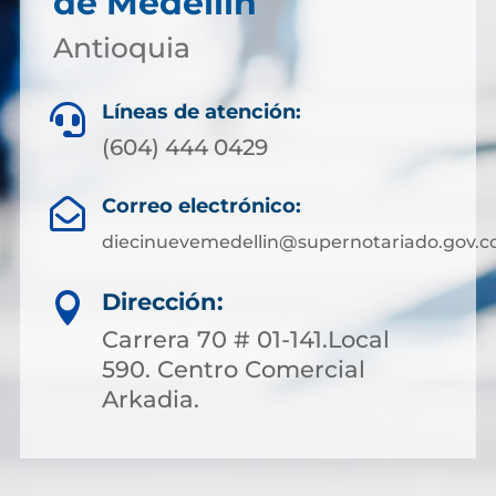
de Medellín
Antioquia
Líneas de atención:

(604) 444 0429
Correo electrónico:

diecinuevemedellin@supernotariado.gov.c
Dirección:

Carrera 70 # 01-141.Local
590. Centro Comercial
Arkadia.