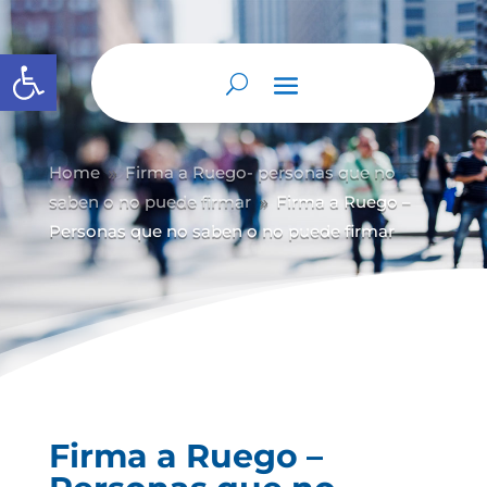
Abrir barra de herramientas
Home
Firma a Ruego- personas que no
9
saben o no puede firmar
Firma a Ruego –
9
Personas que no saben o no puede firmar
Firma a Ruego –