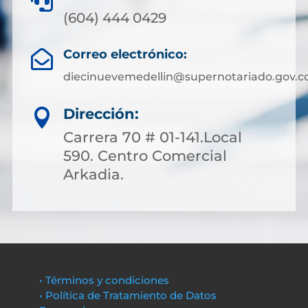

(604) 444 0429
Correo electrónico:

diecinuevemedellin@supernotariado.gov.c
Dirección:

Carrera 70 # 01-141.Local
590. Centro Comercial
Arkadia.
• Términos y condiciones
• Política de Tratamiento de Datos