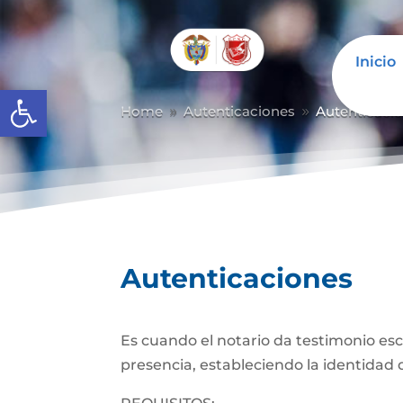
Inicio
Abrir barra de herramientas
Home
Autenticaciones
Autenticaci
9
9
Autenticaciones
Es cuando el notario da testimonio es
presencia, estableciendo la identidad d