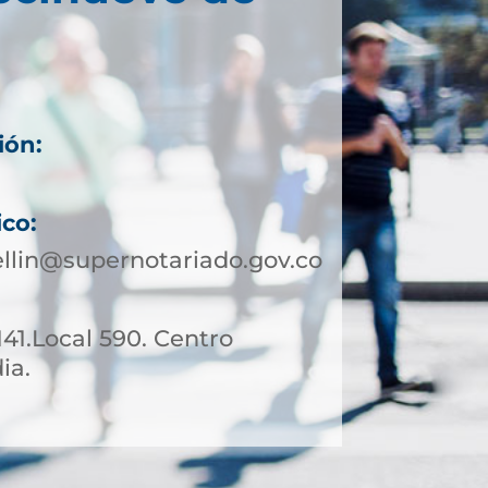
ión:
ico:
llin@supernotariado.gov.co
141.Local 590. Centro
ia.