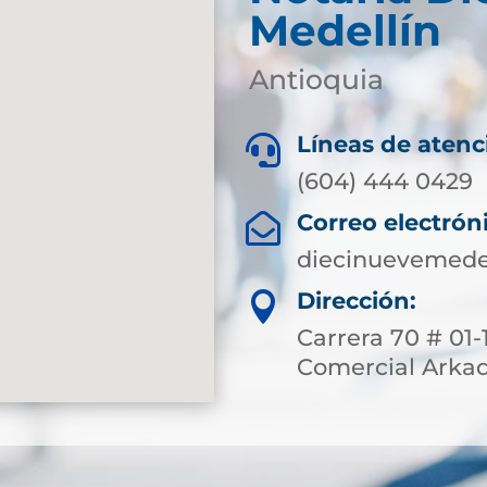
Medellín
Antioquia
Líneas de atenc

(604) 444 0429
Correo electrón

diecinuevemede
Dirección:

Carrera 70 # 01-
Comercial Arkad