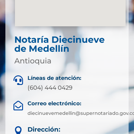
Notaría Diecinueve
de Medellín
Antioquia
Líneas de atención:

(604) 444 0429
Correo electrónico:

diecinuevemedellin@supernotariado.gov.c
Dirección:
